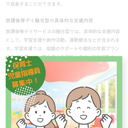
で成長することができます。
放課後等デイ融合型の具体的な支援内容
放課後等デイサービスの融合型では、具体的な支援内容
として、学習支援や創作活動、運動療法などが含まれま
す。学習支援では、宿題のサポートや個別の学習プラン
の作成を通じて、学力向上を目指します。創作活動で
は、アートや音楽を通じて自己表現の機会を提供し、運
動療法では、身体機能の向上やストレス解消を図りま
す。これらの活動を通じて、子どもたちの社会性や自立
心を育むことが目指されています。
共生型との違いを知る融合型の特徴
融合型サービスと共生型サービスの違いは、提供される
プログラムの多様性と柔軟性にあります。共生型サービ