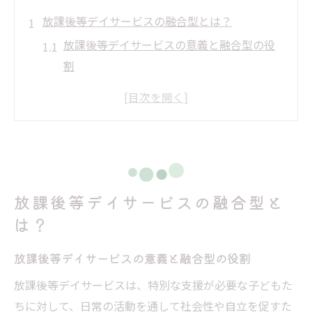
放課後等デイサービスの融合型とは？
放課後等デイサービスの意義と融合型の役
割
融合型サービスがもたらす新しい価値とは
放課後等デイ融合型の活用方法を理解する
融合型の放課後デイが提供する多様な支援
多様なニーズに応える融合型サービスの展
開
放課後等デイサービスの融合型と
社会で注目される放課後等デイの融合型と
は？
は
共生型放課後等デイのメリット解説
放課後等デイサービスの意義と融合型の役割
共生型放課後等デイが持つ特色と利点
放課後等デイサービスは、特別な支援が必要な子どもた
メリットを生かした共生型デイサービス活
ちに対して、日常の活動を通して社会性や自立を促すた