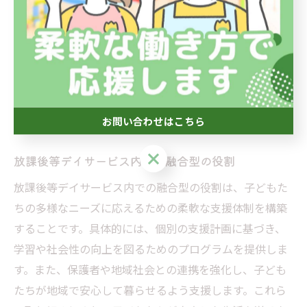
スは、異なる背景を持つ子どもたちが一緒に活動するこ
とを重視していますが、融合型サービスは、個々のニー
ズに応じたプログラムを提供することに特化していま
す。これにより、より個別化された支援が可能となり、
特にグレーゾーンの子どもたちにとっては、適切なサポ
ートを受けられる環境が整えられます。
お問い合わせはこちら
お問い合わせはこちら
放課後等デイサービス内での融合型の役割
放課後等デイサービス内での融合型の役割は、子どもた
ちの多様なニーズに応えるための柔軟な支援体制を構築
することです。具体的には、個別の支援計画に基づき、
学習や社会性の向上を図るためのプログラムを提供しま
す。また、保護者や地域社会との連携を強化し、子ども
たちが地域で安心して暮らせるよう支援します。これら