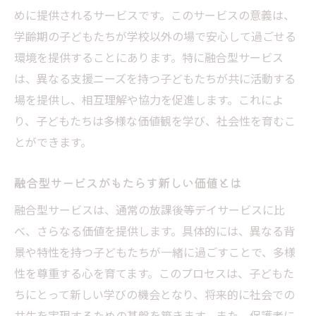
用法
めに提供されるサービスです。このサービスの意義は、
放課後等デイ共生型サービスの魅力に迫る
学齢期の子どもたちが学校以外の場で安心して過ごせる
共生型デイサービスがもたらす安心感とは
環境を提供することにあります。特に融合型サービス
放課後等デイでの共生型の積極的な効果
は、異なる支援ニーズを持つ子どもたちが共に活動する
場を提供し、相互理解や協力を促進します。これによ
共生型サービスで広がる子どもたちの未来
り、子どもたちは多様な価値観を学び、社会性を育むこ
融合型サービスの特徴と魅力
とができます。
融合型サービスが生み出す新たな支援形態
放課後等デイ融合型の特長を深掘りする
融合型サービスがもたらす新しい価値とは
融合型サービスの魅力とその実践方法
融合型サービスは、通常の放課後等デイサービスに比
放課後等デイ融合型の具体的な支援内容
べ、さらなる価値を提供します。具体的には、異なる背
共生型との違いを知る融合型の特徴
景や特性を持つ子どもたちが一緒に過ごすことで、多様
放課後等デイサービス内での融合型の役割
性を尊重する心を育てます。このプロセスは、子どもた
放課後デイ共生型サービスの概要
ちにとって新しい学びの機会となり、将来的に社会での
共生を実現するための基盤を築きます。また、保護者に