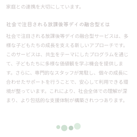
家庭との連携を大切にしています。
放課後等デイでの共生型サービス運営法
共生型の放課後デイが提供する支援の実際
社会で注目される放課後等デイの融合型とは
放課後等デイ共生型サービスの詳細解説
社会で注目される放課後等デイの融合型サービスは、多
共生型デイサービスの具体的なプログラム
様な子どもたちの成長を支える新しいアプローチです。
放課後等デイにおける共生型のサービス例
このサービスは、共生をテーマにしたプログラムを通じ
放課後等デイ融合型の利用方法
て、子どもたちに多様な価値観を学ぶ機会を提供しま
す。さらに、専門的なスタッフが常駐し、個々の成長に
放課後等デイ融合型の利用手順を知る
合わせたサポートを行うことで、安心して利用できる環
融合型サービス利用者への支援方法
境が整っています。これにより、社会全体での理解が深
放課後等デイの融合型活用法とは
まり、より包括的な支援体制が構築されつつあります。
融合型放課後デイの効率的な利用法
放課後等デイ融合型サービスの利用事例
融合型サービスの利用方法を理解する