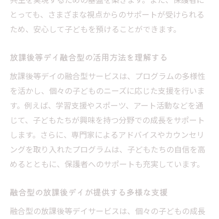
共生型放課後デイの基本構造を理解する
とっても、さまざまな視点からのサポートが受けられる
放課後等デイサービスにおける共生型の基
ため、安心して子どもを預けることができます。
本
共生型サービスとは？放課後デイでの活用
放課後等デイ融合型の活用方法を理解する
法
放課後等デイの融合型サービスは、プログラムの多様性
放課後等デイ共生型の基本的な仕組み
を活かし、個々の子どものニーズに応じた支援を行いま
共生型デイサービスの概要とその重要性
す。例えば、学習支援やスポーツ、アート活動などを通
放課後等デイ共生型が目指す未来
じて、子どもたちが興味を持つ分野での成長をサポート
グレーゾーンの子どもと放課後デイ
します。さらに、専門家によるアドバイスやカウンセリ
放課後等デイでのグレーゾーンの子ども支
ングを取り入れたプログラムは、子どもたちの自信を高
援
めるとともに、保護者へのサポートも充実しています。
グレーゾーンの子どもが安心できる環境と
融合型の放課後デイが提供する多様な支援
は
放課後等デイが提供する適切な支援を考え
融合型の放課後等デイサービスは、個々の子どもの成長