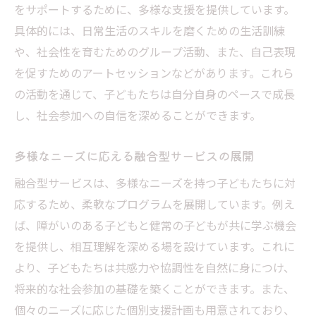
る
をサポートするために、多様な支援を提供しています。
具体的には、日常生活のスキルを磨くための生活訓練
グレーゾーン児童への放課後デイの影響
や、社会性を育むためのグループ活動、また、自己表現
放課後等デイでのグレーゾーン支援の実際
を促すためのアートセッションなどがあります。これら
安心して過ごせる放課後等デイの環境作り
の活動を通じて、子どもたちは自分自身のペースで成長
共生型デイサービスの人員基準とは
し、社会参加への自信を深めることができます。
放課後等デイ共生型の人員基準を解説
共生型デイサービスにおける人員配置の重
多様なニーズに応える融合型サービスの展開
要性
融合型サービスは、多様なニーズを持つ子どもたちに対
放課後等デイと共生型の人員基準の関係
応するため、柔軟なプログラムを展開しています。例え
共生型サービスのスタッフ配置基準とは
ば、障がいのある子どもと健常の子どもが共に学ぶ機会
人員基準が支える放課後等デイの質
を提供し、相互理解を深める場を設けています。これに
より、子どもたちは共感力や協調性を自然に身につけ、
放課後等デイにおける人員基準の役割
将来的な社会参加の基礎を築くことができます。また、
放課後デイの共生型サービス詳細
個々のニーズに応じた個別支援計画も用意されており、
共生型放課後等デイの詳細なサービス内容