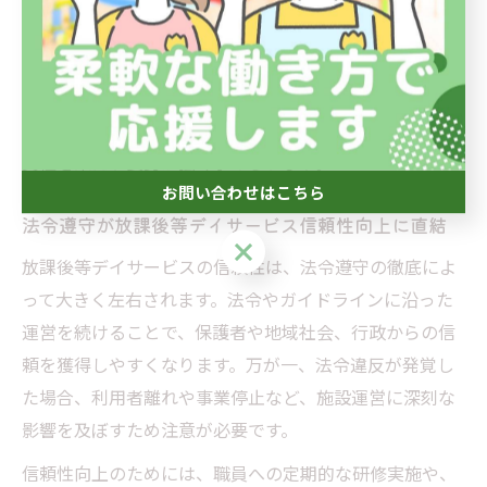
す。現場では「どこまで厳密に守れば良いのか」と迷い
が生じやすいですが、法令遵守は子どもたちとその家族
の安全・安心を守るための最低限の約束事です。運営者
や職員一人ひとりが法令遵守の意義を再認識し、社会的
責任を果たす姿勢が強く求められます。
お問い合わせはこちら
法令遵守が放課後等デイサービス信頼性向上に直結
お問い合わせはこちら
放課後等デイサービスの信頼性は、法令遵守の徹底によ
って大きく左右されます。法令やガイドラインに沿った
運営を続けることで、保護者や地域社会、行政からの信
頼を獲得しやすくなります。万が一、法令違反が発覚し
た場合、利用者離れや事業停止など、施設運営に深刻な
影響を及ぼすため注意が必要です。
信頼性向上のためには、職員への定期的な研修実施や、