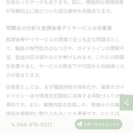
を損なったケースもあります。逆に、積極的な現場改善
が信頼向上に結びついた成功事例も多数あります。
問題点の分析と放課後等デイサービスの改善策
放課後等デイサービスの現場で生じる主な問題点とし
て、職員の専門性のばらつきや、ガイドラインの理解不
足、監査対応の遅れなどが挙げられます。これらの問題
を放置すると、サービスの質低下や行政からの指導リス
クが高まります。
改善策としては、まず職員研修の体系化や、最新のガイ
ドライン・法令情報を定期的に共有する体制づくりが効
果的です。また、業務内容の見直しや、現場からの課題
提起を積極的に取り入れることも重要です。たとえば、
監査チェックリストの導入や、専門職の外部アドバイス
044-874-9011
お問い合わせはこちら
を受けることで、運営の透明性と信頼性を高めることが