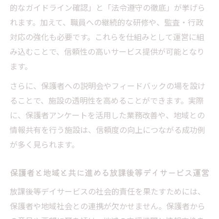
的なガイドライン確認」と「法令遵守の徹底」が挙げら
工夫
れます。加えて、職員への継続的な研修や、監査・行政
問題点の分析と放課後等デイサービスの改
対応の強化も必要です。これらを仕組みとして運営に組
善策
み込むことで、信頼性の高いサービス提供が可能となり
放課後等デイサービスの課題解決と地域社
ます。
会への貢献
さらに、保護者への説明会やフィードバックの場を設け
最新ガイドラインに沿う社会的責任の実践
ることで、施設の透明性を高めることができます。実際
放課後等デイサービス最新ガイドラインの
に、保護者アンケートを活用した業務改善や、地域との
要点解説
情報共有を行う施設は、信頼度の向上につながる成功例
社会的責任を守るための放課後等デイサー
が多く見られます。
ビス対応策
令和6年の放課後等デイサービス指針を理解
保護者と地域と共に進める放課後等デイサービス運営
する
放課後等デイサービスの社会的責任を果たすためには、
最新ガイドライン実践例と放課後等デイサ
保護者や地域社会との連携が欠かせません。保護者から
ービス現場