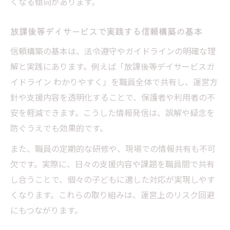
くなる傾向があります。
放課後等デイサービス法令遵守の基礎と意
義
放課後等デイサービスで実践する信頼構築の基本
法令遵守が放課後等デイサービス信頼性向
信頼構築の基本は、法令遵守やガイドラインの明確な理
上に直結
解と実践にあります。例えば「放課後等デイサービスガ
放課後等デイサービスに必要な最新法律知
イドライン わかりやすく」を職員全体で共有し、運営方
識の習得
針や支援内容を透明化することで、保護者や利用者の不
ガイドライン改正が放課後等デイサービス
安を軽減できます。こうした情報発信は、誤解や疑念を
へ与える影響
防ぐうえでも効果的です。
放課後等デイサービスの質向上と法令遵守
また、職員の定期的な研修や、現場での情報共有も不可
の関係性
欠です。実際に、日々の支援内容や課題を職員間で共有
保護者との信頼関係が社会的責任を支える
し合うことで、個々の子どもに適した対応が実現しやす
くなります。これらの取り組みは、運営上のリスク回避
放課後等デイサービス運営で保護者信頼が
にもつながります。
重要な理由
保護者との信頼関係構築と放課後等デイサ