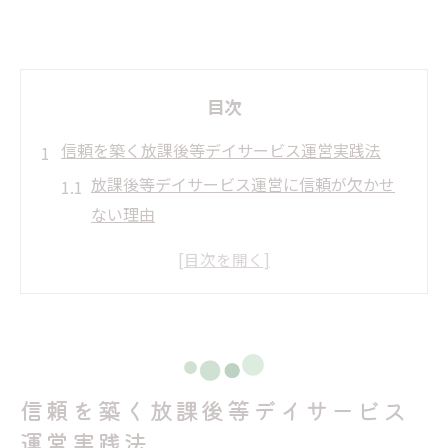
目次
信頼を築く放課後等デイサービス運営実践法
放課後等デイサービス運営に信頼が欠かせ
ない理由
放課後等デイサービスで実践する信頼構築
の基本
運営現場の声から学ぶ放課後等デイサービ
ス信頼術
放課後等デイサービスの信頼向上へ具体的
信頼を築く放課後等デイサービス
な取り組み
運営実践法
保護者と地域と共に進める放課後等デイサ