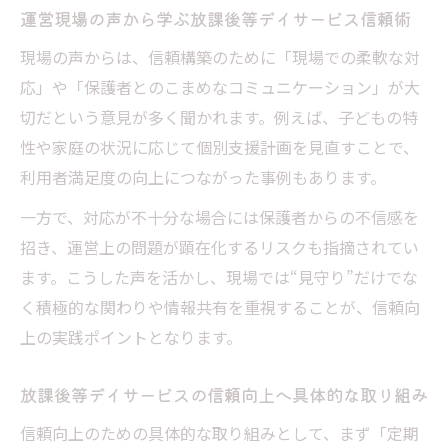
運営現場の声から学ぶ放課後等デイサービス信頼術
ービスの役割
現場の声からは、信頼構築のために「現場での柔軟な対
放課後等デイサービスで実践する保護者支
応」や「保護者とのこまめなコミュニケーション」が大
援の工夫
切だという意見が多く聞かれます。例えば、子どもの特
保護者からの意見を活かした放課後等デイ
性や家庭の状況に応じて個別支援計画を見直すことで、
サービス運営
利用者満足度の向上につながった事例もあります。
放課後等デイサービスの社会的責任を保護
一方で、対応が不十分な場合には保護者からの不信感を
者とともに考える
招き、運営上の問題が顕在化するリスクも指摘されてい
課題解決を通じた放課後等デイサービスの成長
ます。こうした声を活かし、現場では“見守り”だけでな
戦略
く積極的な関わりや情報共有を重視することが、信頼向
放課後等デイサービス運営上の課題と社会
上の実践ポイントとなります。
的責任
課題解決で高まる放課後等デイサービスの
放課後等デイサービスの信頼向上へ具体的な取り組み
信頼と質
信頼向上のための具体的な取り組みとして、まず「定期
現場の課題に挑む放課後等デイサービスの