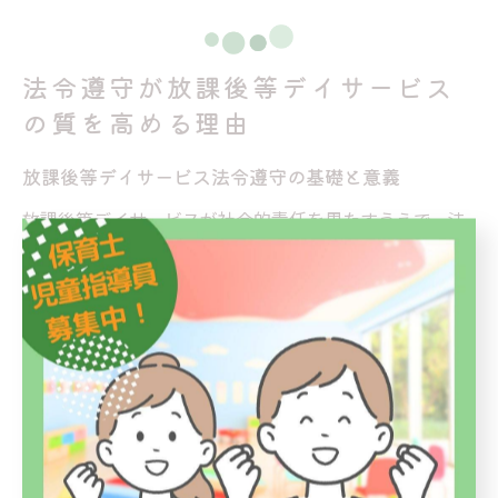
法令遵守が放課後等デイサービス
の質を高める理由
放課後等デイサービス法令遵守の基礎と意義
放課後等デイサービスが社会的責任を果たすうえで、法
令遵守は最も基本かつ重要な土台です。法令遵守とは、
国や自治体が定める児童福祉法や障害福祉サービスの指
定基準など、関連する法律・ガイドラインを正しく理解
し、日々の運営に反映させることを指します。これを怠
ると、サービスの質低下や監査時の指摘、場合によって
は事業停止など重大なリスクにつながります。
例えば、職員体制や施設基準、記録管理など、細かな運
営ルールを遵守することが現場の信頼性確保に直結しま