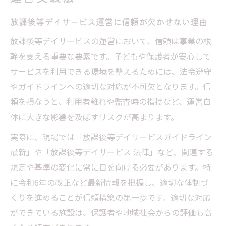
ービス運営
放課後等デイサービス運営に信頼が欠かせない理由
社会的責任とは何か放課後等デイサービス視点
放課後等デイサービスの運営において、信頼は事業の根
放課後等デイサービスの社会的責任の本質
幹を支える重要な要素です。子どもや保護者が安心して
を解説
サービスを利用できる環境を整えるためには、法令遵守
基本的役割から考える放課後等デイサービ
やガイドラインへの適切な対応が不可欠となります。信
スの責任
頼を損なうと、利用者離れや監査時の指摘など、運営自
社会的責任を果たす放課後等デイサービス
体に大きな影響を及ぼすリスクが高まります。
の姿勢
実際に、現場では「放課後等デイサービスガイドライン
放課後等デイサービスに求められる社会的
最新」や「放課後等デイサービス 法律」など、関連する
義務とは
規定や基準の変化に常に目を向ける必要があります。特
放課後等デイサービスの社会的責任と地域
に令和6年の改正など最新情報を把握し、適切な体制づ
連携の重要性
くりを進めることが信頼構築の第一歩です。適切な対応
法令遵守が放課後等デイサービスの質を高める
ができている施設は、保護者や地域社会からの評価も高
理由