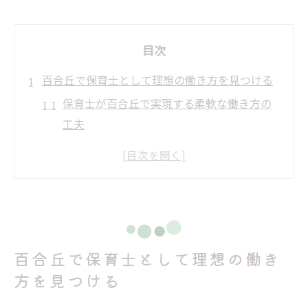
目次
百合丘で保育士として理想の働き方を見つける
保育士が百合丘で実現する柔軟な働き方の
工夫
保育士求人情報で選ぶ理想の職場環境の特
徴
働きやすさと保育士らしいやりがいを両立
する方法
百合丘エリアで保育士が長く働ける理由と
百合丘で保育士として理想の働き
は
方を見つける
保育士資格を生かす百合丘求人の魅力を解
説