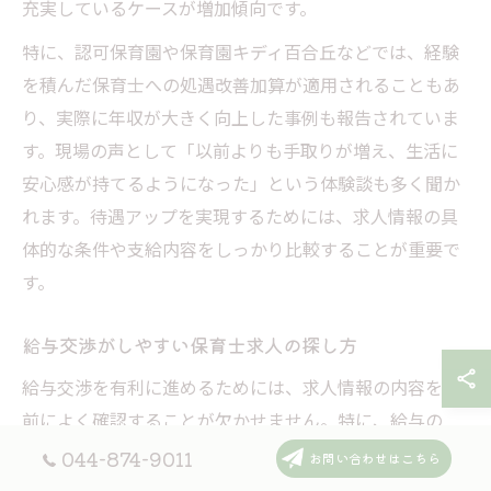
充実しているケースが増加傾向です。
特に、認可保育園や保育園キディ百合丘などでは、経験
を積んだ保育士への処遇改善加算が適用されることもあ
り、実際に年収が大きく向上した事例も報告されていま
す。現場の声として「以前よりも手取りが増え、生活に
安心感が持てるようになった」という体験談も多く聞か
れます。待遇アップを実現するためには、求人情報の具
体的な条件や支給内容をしっかり比較することが重要で
す。
給与交渉がしやすい保育士求人の探し方
給与交渉を有利に進めるためには、求人情報の内容を事
前によく確認することが欠かせません。特に、給与の
「下限」と「上限」が明記されている求人や、経験・資
044-874-9011
お問い合わせはこちら
格に応じて月給が変動する旨が記載されている案件を選