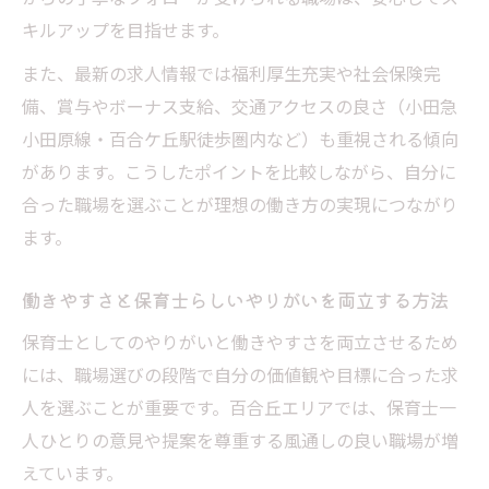
福利厚生で差がつく保育士転職の注意点
キルアップを目指せます。
保育士の年収アップ事例から見る成功法則
また、最新の求人情報では福利厚生充実や社会保険完
処遇改善加算を生かす保育士求人の選択肢
備、賞与やボーナス支給、交通アクセスの良さ（小田急
安心して働ける百合丘の保育士職場環境
小田原線・百合ケ丘駅徒歩圏内など）も重視される傾向
保育士が安心して働ける職場環境の特徴
があります。こうしたポイントを比較しながら、自分に
合った職場を選ぶことが理想の働き方の実現につながり
百合丘で保育士が長く勤められる理由とは
ます。
保育士求人選びで職場の雰囲気を重視する
コツ
働きやすさと保育士らしいやりがいを両立する方法
福利厚生が充実した保育士職場の見極め方
保育士としてのやりがいと働きやすさを両立させるため
保育士同士の連携が強い職場の魅力を解説
には、職場選びの段階で自分の価値観や目標に合った求
人を選ぶことが重要です。百合丘エリアでは、保育士一
人ひとりの意見や提案を尊重する風通しの良い職場が増
えています。