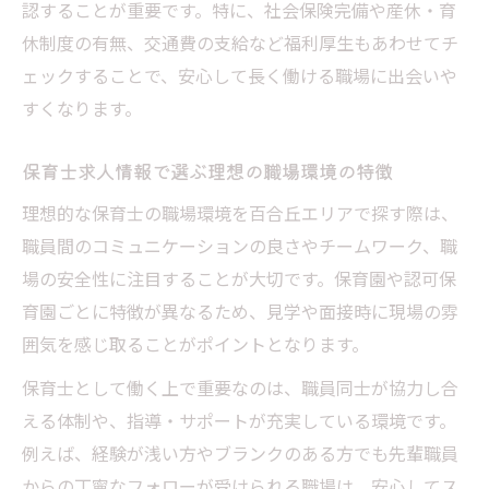
認することが重要です。特に、社会保険完備や産休・育
ント
休制度の有無、交通費の支給など福利厚生もあわせてチ
保育士求人情報から見る手取りアップの方
ェックすることで、安心して長く働ける職場に出会いや
法
すくなります。
賞与・家賃補助など待遇充実が狙える求人
保育士求人情報で選ぶ理想の職場環境の特徴
保育士求人を選ぶなら百合丘で注目ポイント
理想的な保育士の職場環境を百合丘エリアで探す際は、
百合丘の保育士求人で重視すべき条件とは
職員間のコミュニケーションの良さやチームワーク、職
保育士専門求人で比較する職場環境の違い
場の安全性に注目することが大切です。保育園や認可保
給与・福利厚生が充実した求人の選び方
育園ごとに特徴が異なるため、見学や面接時に現場の雰
働きやすい保育士求人情報を見極める秘訣
囲気を感じ取ることがポイントとなります。
キャリアアップ可能な保育士求人の魅力
保育士として働く上で重要なのは、職員同士が協力し合
待遇アップを目指す保育士必見の情報とは
える体制や、指導・サポートが充実している環境です。
保育士待遇アップの最新情報と実例を紹介
例えば、経験が浅い方やブランクのある方でも先輩職員
給与交渉がしやすい保育士求人の探し方
からの丁寧なフォローが受けられる職場は、安心してス