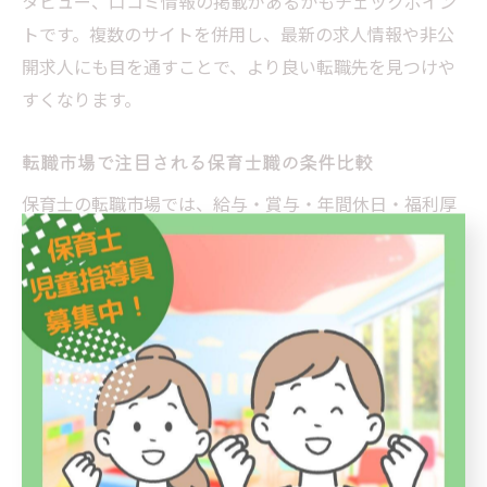
タビュー、口コミ情報の掲載があるかもチェックポイン
トです。複数のサイトを併用し、最新の求人情報や非公
開求人にも目を通すことで、より良い転職先を見つけや
すくなります。
転職市場で注目される保育士職の条件比較
保育士の転職市場では、給与・賞与・年間休日・福利厚
生充実度などが重視される条件となっています。特に百
合丘周辺では、月給や時給のベースアップや、社会保険
完備、交通費全額支給、産休・育休制度の整備などが注
目ポイントです。
具体的な条件を比較する際は、正社員とパート・アルバ
イトの違い、ボーナスや賞与の有無、週休二日制の導入
状況、残業の有無などを総合的に確認することが重要で
す。自分のライフスタイルやキャリアプランに合った条