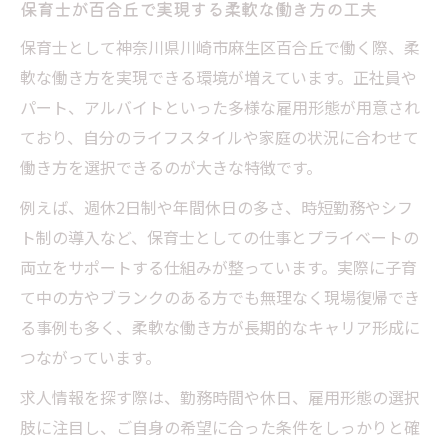
保育士が百合丘で実現する柔軟な働き方の工夫
神奈川県川崎市麻生区の保育士求人最新動向
保育士として神奈川県川崎市麻生区百合丘で働く際、柔
保育士求人情報の最新トレンドを徹底分析
軟な働き方を実現できる環境が増えています。正社員や
川崎市麻生区で保育士需要が高まる背景と
パート、アルバイトといった多様な雇用形態が用意され
は
ており、自分のライフスタイルや家庭の状況に合わせて
百合丘を中心とした保育士求人の変化を解
働き方を選択できるのが大きな特徴です。
説
例えば、週休2日制や年間休日の多さ、時短勤務やシフ
保育士募集に強い求人サイト活用のコツ
ト制の導入など、保育士としての仕事とプライベートの
転職市場で注目される保育士職の条件比較
両立をサポートする仕組みが整っています。実際に子育
転職希望者が知りたい保育士給与と福利厚生
て中の方やブランクのある方でも無理なく現場復帰でき
保育士の給与相場と手取り額の実態を徹底
る事例も多く、柔軟な働き方が長期的なキャリア形成に
解説
つながっています。
百合丘周辺で保育士の福利厚生が充実する
求人情報を探す際は、勤務時間や休日、雇用形態の選択
理由
肢に注目し、ご自身の希望に合った条件をしっかりと確
転職で変わる保育士給与と支援制度のポイ