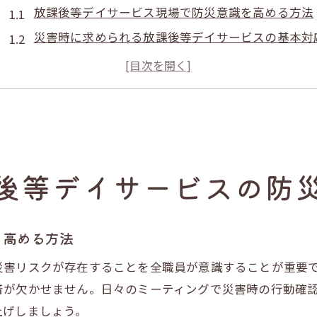
放課後等デイサービス現場で防災意識を高める方法
災害時に求められる放課後等デイサービスの基本対
放課後等デイサービスの防災マニュアル導入の重要
職員と児童が安心できる防災体制の整え方
放課後等デイサービスでの災害時役割分担の工夫
災害時に備えるマニュアル作成実践法
放課後等デイサービス防災マニュアルの作成手順
後等デイサービスの防
現場に即した放課後等デイサービスのマニュアル例
防災マニュアルひな形の活用ポイントを解説
放課後等デイサービスで周知徹底できる工夫とは
を高める方法
災害ごとの対応策をマニュアルに反映する方法
災害リスクが存在することを全職員が意識することが重要
避難訓練計画書と報告書作成の基本ポイント
着が欠かせません。日々のミーティングで災害時の行動確
放課後等デイサービス避難訓練計画書の作り方
上げしましょう。