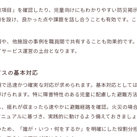
実践的な避難訓練報告書で押さえるべき内容
点項目」を確認したり、児童向けにもわかりやすい防災掲
放課後等デイサービスで避難訓練を義務化する理由
間を設け、良かった点や課題を話し合うことも有効です。
計画と報告の連動で現場の課題を見える化
放課後等デイサービスで毎月訓練する重要性
報や、他施設の事例を職員間で共有することも効果的です
備蓄品や防災グッズを通じた安全強化策
イサービス運営の土台となります。
放課後等デイサービスで必要な防災グッズ選び
ビスの基本対応
備蓄品管理のポイントと適切な保管方法
放課後等デイサービスでの災害時備蓄体制の整備
場で迅速かつ確実な対応が求められます。基本対応として
児童の特性に合わせた防災用品の工夫事例
挙げられます。特に障害特性のある児童に配慮した避難方
日常点検で防災グッズの安全性を維持する方法
し、揺れが収まったら速やかに避難経路を確認。火災の場
毎月実施する避難訓練の効果的な進め方
マニュアルに基づき、実践的に動けるよう備えておきましょ
放課後等デイサービスで毎月避難訓練を行う意義
いため、「誰が・いつ・何をするか」を明確にした役割分
訓練内容を定期的に見直す重要性と方法