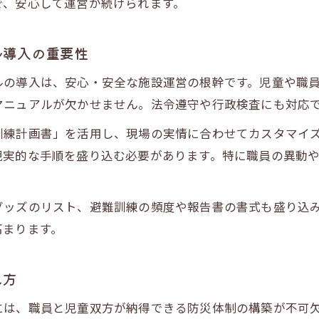
で、安心して運営が続けられます。
放課後等デイサービス避難訓練の成功ポイント
児童の理解を深めるための訓練工夫事例
ル導入の重要性
放課後等デイサービスで保護者と連携した訓練実施
ルの導入は、安心・安全な施設運営の根幹です。児童や職
法令順守と安全確保を叶える体制作りの秘訣
マニュアルが欠かせません。法令遵守や行政検査にも対応
放課後等デイサービスの耐震基準確認ポイント
訓練計画書」を活用し、現場の実情に合わせてカスタマイ
防災対応で守るべき法令と現場の実践例
現実的な手順を盛り込む必要があります。特に職員の異動
放課後等デイサービスで求められる安全管理体制
お問い合わせはこちら
お問い合わせはこちら
行政検査に備える書類整理と整備のコツ
グッズのリスト、避難訓練の頻度や報告書の書式も盛り込
放課後等デイサービスの防災意識向上研修の重要性
高まります。
え方
には、職員と児童双方が納得できる防災体制の構築が不可