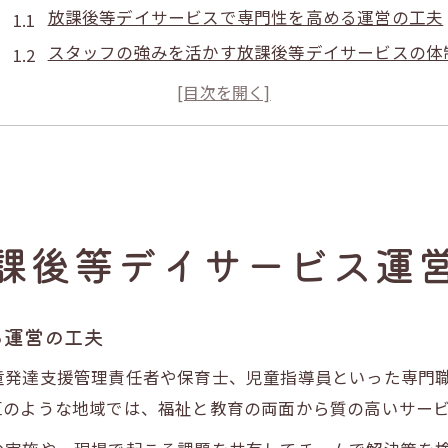
放課後等デイサービスで専門性を高める運営の工夫
スタッフの強みを活かす放課後等デイサービスの体
地域特性を反映した放課後等デイサービスの運営術
放課後等デイサービスの専門性が生む差別化ポイン
運営改善に役立つ放課後等デイサービスの実践例
タレントマネジメントで強いチームを築く方法
放課後等デイサービスにおける人材配置の最適化手
課後等デイサービス運
チーム力を強化するタレントマネジメントの実践
放課後等デイサービスで役立つ人材育成のコツ
強い現場を作るタレントマネジメントの考え方
る運営の工夫
スタッフの成長が放課後等デイサービスを支える理
童発達支援管理責任者や保育士、児童指導員といった専門
個々の強みを引き出す人材戦略の鍵とは
区のような地域では、福祉と教育の両面から質の高いサー
放課後等デイサービスで個性を活かす評価体制