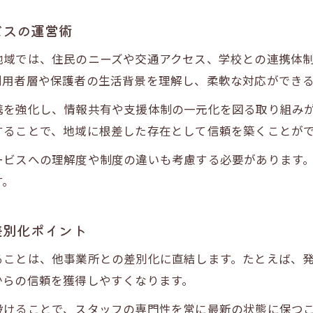
経営効率化と放課後等デイサービスの両立法
ビスの運営術
現場参画が放課後等デイサービス経営にもたらす効
地域では、住民のニーズや交通アクセス、学校との連携体
収支シミュレーションで実現する安定経営
利用者層や保護者の生活背景を理解し、柔軟な対応ができ
現場で活きるタレントマネジメントの実践例
携を強化し、情報共有や支援体制の一元化を図る取り組み
放課後等デイサービスでの人材配置成功事例
することで、地域に根差した存在として信頼を築くことが
現場スタッフが語るタレントマネジメントの効果
ービスへの理解度や制度の違いも考慮する必要があります
放課後等デイサービス成長を支えた実践的工夫
す。
お問い合わせはこちら
お問い合わせはこちら
スタッフの成長を実現した現場の取り組み
タレントマネジメント活用で現場改善の道筋
差別化ポイント
ることは、他事業所との差別化に直結します。たとえば、
からの信頼を獲得しやすくなります。
設けることで、スタッフの専門性を常に最新の状態に保つ