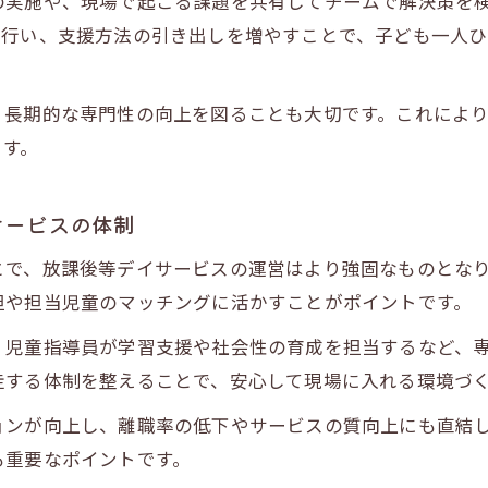
の実施や、現場で起こる課題を共有してチームで解決策を
人材戦略で見極める放課後等デイサービスの強み
を行い、支援方法の引き出しを増やすことで、子ども一人
放課後等デイサービスの現場で活躍する人材の条件
スタッフの特性を伸ばす放課後等デイサービスの工
、長期的な専門性の向上を図ることも大切です。これによ
放課後等デイサービス人材戦略の成功ポイント
ます。
収益を安定化させるための人材育成アプローチ
放課後等デイサービスで安定収益を目指す育成法
サービスの体制
人材育成が放課後等デイサービス収益に与える影響
とで、放課後等デイサービスの運営はより強固なものとな
効率的なスタッフ教育で現場力を強化する方法
担や担当児童のマッチングに活かすことがポイントです。
放課後等デイサービスの利益向上につながる研修
、児童指導員が学習支援や社会性の育成を担当するなど、
安定経営を支える人材育成のポイント
走する体制を整えることで、安心して現場に入れる環境づ
経営者目線で考える持続成長の秘訣
ョンが向上し、離職率の低下やサービスの質向上にも直結
放課後等デイサービス経営者が重視すべき視点
も重要なポイントです。
持続的成長を叶える放課後等デイサービス戦略