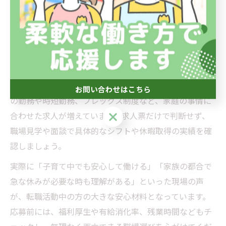
験やスキルを活かしつつ、無理なく働ける理想の働き方
を実現できます。
家庭と仕事を両立できる勤務条件の探し方
児童指導員として家庭と仕事を両立するには、勤務条件
の見極めが重要です。特に百合丘エリアでは、週3日から
お問い合わせはこちら
の勤務や時短勤務、フレックス制度など、家庭の事情に
お問い合わせはこちら
合わせた求人が増えています。求人票だけで判断せず、
職場見学や面談で具体的なシフトや休暇取得の実績を確
認しましょう。
実際に「子育て中でも安心して働ける」「家族の都合で
急な休みが必要な時も理解がある」といった現場の声
が、転職活動中の方の大きな安心材料となっています。
応募前には、福利厚生や有給消化率、残業時間などもチ