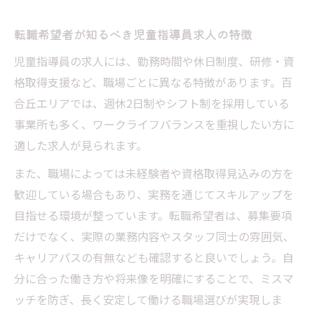
再スタートに最適な児童指導員の職場環境
安心して働くための児童指導員転職戦略とは
転職希望者が知るべき児童指導員求人の特徴
児童指導員の転職活動で重視すべき安心要
児童指導員の求人には、勤務時間や休日制度、研修・資
素
格取得支援など、職場ごとに異なる特徴があります。百
長く働き続けるための転職先の選び方
合丘エリアでは、週休2日制やシフト制を採用している
安定雇用を実現する児童指導員の転職準備
事業所も多く、ワークライフバランスを重視したい方に
福利厚生や労働環境のチェックポイント
適した求人が見られます。
児童指導員としてのキャリアアップ術を解
また、職場によっては未経験者や資格取得見込みの方を
説
歓迎している場合もあり、実務を通じてスキルアップを
目指せる環境が整っています。転職希望者は、募集要項
だけでなく、実際の業務内容やスタッフ同士の雰囲気、
キャリアパスの有無なども確認すると良いでしょう。自
分に合った働き方や将来像を明確にすることで、ミスマ
ッチを防ぎ、長く安定して働ける職場選びが実現しま