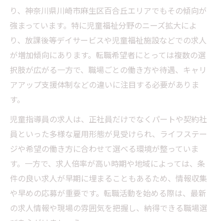
力
り、神奈川県川崎市麻生区百合丘エリアでもその傾向が
正社員採用を目指す児童指導員の転職戦略
強まっています。特に児童福祉分野のニーズ拡大によ
児童指導員の就職先選びで重視すべき点
り、放課後等デイサービスや児童福祉施設などでの求人
福利厚生が充実した児童指導員の職場とは
が増加傾向にあります。転職希望者にとっては複数の選
ワークライフバランス重視の転職成功術を解説
択肢が広がる一方で、職場ごとの働き方や待遇、キャリ
アアップ支援体制などの違いに注目する必要がありま
児童指導員が実現できる理想の働き方を提
す。
案
家庭と仕事を両立できる勤務条件の探し方
児童指導員の求人は、正社員だけでなくパートや契約社
員といった多様な雇用形態が見受けられ、ライフステー
柔軟なシフトで叶う児童指導員の働き方改
ジや希望の働き方に合わせて選べる環境が整っていま
革
す。一方で、求人倍率が高い時期や地域によっては、条
年間休日や福利厚生で選ぶ児童指導員求人
件の良い求人が早期に埋まることもあるため、情報収集
ワークライフバランス重視層向け転職戦略
や早めの応募が重要です。転職活動を始める際は、最新
百合丘で児童指導員に求められるスキルと環境
の求人情報や現場の雰囲気を把握し、納得できる職場選
児童指導員に必要なスキルと取得方法を紹