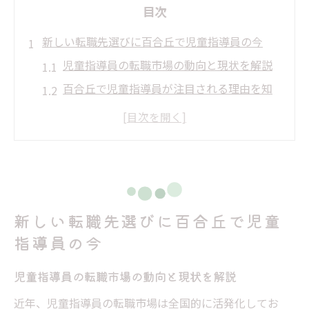
目次
新しい転職先選びに百合丘で児童指導員の今
児童指導員の転職市場の動向と現状を解説
百合丘で児童指導員が注目される理由を知
る
転職希望者が知るべき児童指導員求人の特
徴
児童指導員に求められるスキルや資質とは
何か
新しい転職先選びに百合丘で児童
百合丘エリアで安定就職を目指すポイント
指導員の今
児童指導員として百合丘で安定就職を叶える
児童指導員の安定就職に必要な条件を整理
児童指導員の転職市場の動向と現状を解説
百合丘エリアで長く働ける児童指導員の魅
近年、児童指導員の転職市場は全国的に活発化してお