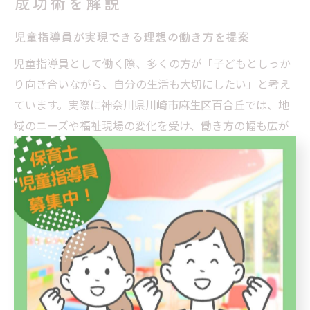
成功術を解説
児童指導員が実現できる理想の働き方を提案
児童指導員として働く際、多くの方が「子どもとしっか
り向き合いながら、自分の生活も大切にしたい」と考え
ています。実際に神奈川県川崎市麻生区百合丘では、地
域のニーズや福祉現場の変化を受け、働き方の幅も広が
っています。たとえば、正社員やパートタイム、契約社
員など多様な雇用形態が選べるため、ライフステージや
希望に合わせてキャリアを形成しやすい環境です。
また、子育てや介護と両立しながら働く職員も増えてお
り、シフトの相談や急な休みにも柔軟に対応できる職場
が増加傾向にあります。実際に百合丘エリアの施設では
「自分のペースで働ける」「ブランクがあっても再チャ
レンジしやすい」という声も多く聞かれます。自身の経