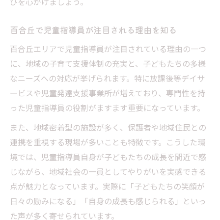
びを心がけましょう。
介
現場で活躍する児童指導員の具体的な役割
百合丘で児童指導員が注目される理由を知る
研修や教育体制が整った職場の選び方
百合丘エリアで児童指導員が注目されている理由の一つ
子どもたちと向き合う児童指導員の心構え
に、地域の子育て支援体制の充実と、子どもたちの多様
働きやすい職場環境を見極めるポイント
なニーズへの対応が挙げられます。特に放課後等デイサ
ービスや児童発達支援事業所が増えており、専門性を持
未経験やブランクが活きる職場選びの秘訣
った児童指導員の役割がますます重要になっています。
未経験から始める児童指導員の転職ポイン
ト
また、地域密着型の施設が多く、保護者や地域住民との
ブランク復帰に強い児童指導員求人の見極
連携を重視する現場が多いことも特徴です。こうした環
め
境では、児童指導員自身が子どもたちの成長を間近で感
じながら、地域社会の一員としてやりがいを実感できる
充実した研修制度で安心して働ける理由
点が魅力となっています。実際に「子どもたちの笑顔が
実務未経験でも評価される児童指導員の特
日々の励みになる」「自身の成長も感じられる」といっ
徴
た声が多く寄せられています。