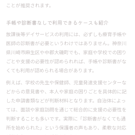
法
ことが推奨されます。
生活スキル向上を目指すプログラムの特徴
手帳や診断書なしで利用できるケースも紹介
社会性やコミュニケーション支援のポイン
放課後等デイサービスの利用には、必ずしも療育手帳や
ト
医師の診断書が必要というわけではありません。神奈川
保護者が事業所選びで重視すべき視点
県川崎市麻生区や中郡大磯町でも、家庭や学校での困り
制度理解から安心通所へのステップ紹介
ごとや支援の必要性が認められれば、手帳や診断書がな
放課後等デイサービス制度の基本をわかり
くても利用が認められる場合があります。
やすく解説
例えば、学校の先生や保健師、児童発達支援センターな
利用開始後のサポート内容や注意点につい
どからの意見書や、本人や家庭の困りごとを具体的に記
て
した申請書類などが判断材料となります。自治体によっ
家族の負担軽減につながる支援のポイント
ては、面談や家庭訪問を通じて総合的に支援の必要性を
実際の通所で感じる変化と成長の事例
判断することも多いです。実際に「診断書がなくても通
安心して通える環境づくりの取り組みを紹
所を始められた」という保護者の声もあり、柔軟な対応
介