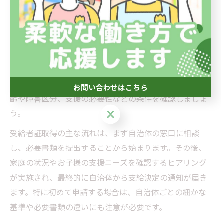
放課後等デイサービス受給者証取得の基本手順
放課後等デイサービスの利用には、まず「受給者証」を
取得する必要があります。受給者証は、お子様の障害や
発達特性に応じた福祉サービスの利用を認める公的な証
明書で、神奈川県川崎市麻生区や中郡大磯町でも共通の
流れが基本となります。申請前に対象となるお子様の年
お問い合わせはこちら
齢や障害区分、支援の必要性などの条件を確認しましょ
お問い合わせはこちら
う。
受給者証取得の主な流れは、まず自治体の窓口に相談
し、必要書類を提出することから始まります。その後、
家庭の状況やお子様の支援ニーズを確認するヒアリング
が実施され、最終的に自治体から支給決定の通知が届き
ます。特に初めて申請する場合は、自治体ごとの細かな
基準や必要書類の違いにも注意が必要です。