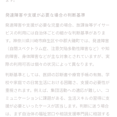
相談支援事業所を活用した手続きの進め方
申請後のヒアリングや家庭訪問のポイント
発達障害や支援が必要な場合の判断基準
利用開始までに必要な書類と手順整理
発達障害や支援が必要な児童の場合、放課後等デイサー
放課後等デイサービス申請時の必須書類一
ビスの利用には自治体ごとの細かな判断基準がありま
覧
す。神奈川県川崎市麻生区や中郡大磯町では、発達障害
マイナンバーや印鑑など備えるべきもの
（自閉スペクトラム症、注意欠陥多動性障害など）や知
意見書や支援計画案の書き方のコツ
的障害、身体障害などが主な対象とされていますが、実
申請から利用開始までの流れを時系列で紹
際の利用可否は個々の状況によって異なります。
介
判断基準としては、医師の診断書や療育手帳の有無、学
書類不備を防ぐための確認ポイント
校や家庭での日常生活における困難さ、支援の必要性が
お子さまに合う支援内容の選び方ガイド
重視されます。例えば、集団活動への適応が難しい、コ
放課後等デイサービスの個別支援計画の考
ミュニケーションに課題がある、生活スキルの習得に支
え方
援が必要といったケースが該当します。判断に迷う場合
お子さまの特性に合わせた支援内容の選定
は、まず自治体の福祉窓口や相談支援専門員に相談する