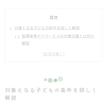
目次
対象となる子どもの条件を詳しく解説
放課後等デイサービスの対象児童とは何か
解説
発達障害や支援が必要な場合の判断基準
手帳や診断書なしで利用できるケースも紹
介
自治体ごとの放課後等デイサービス基準に
注目
対象となる子どもの条件を詳しく
年齢や就学状況が条件に与える影響を説明
解説
放課後等デイサービス申請準備のコツ
申請前に確認すべき放課後等デイサービス