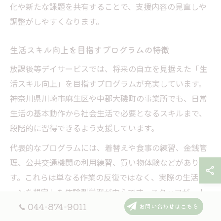
化や新たな課題を共有することで、支援内容の見直しや
調整がしやすくなります。
生活スキル向上を目指すプログラムの特徴
放課後等デイサービスでは、将来の自立を見据えた「生
活スキル向上」を目指すプログラムが充実しています。
神奈川県川崎市麻生区や中郡大磯町の事業所でも、日常
生活の基本動作から社会生活で必要となるスキルまで、
段階的に習得できるよう支援しています。
代表的なプログラムには、着替えや食事の練習、金銭管
理、公共交通機関の利用練習、買い物体験などがありま
す。これらは単なる作業の反復ではなく、実際の生活シ
ーンを想定した体験型学習が中心です。スタッフが一人
044-874-9011
ひとりの理解度やペースに合わせてサポートし、失敗や
お問い合わせはこちら