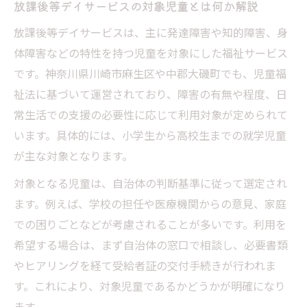
放課後等デイサービスの対象児童とは何か解説
の必要書類
放課後等デイサービスは、主に発達障害や知的障害、身
放課後等デイサービス利用計画案の準備ポ
体障害などの特性を持つ児童を対象にした福祉サービス
イント
です。神奈川県川崎市麻生区や中郡大磯町でも、児童福
医師や臨床心理士の意見書取得の流れを押
祉法に基づいて運営されており、障害の有無や程度、日
さえる
常生活での支援の必要性に応じて利用対象が定められて
支援内容や希望を申請書類にどう反映する
います。具体的には、小学生から高校生までの就学児童
か
が主な対象となります。
申請時に起こりやすいミスとその対処法
対象となる児童は、自治体の判断基準に従って選定され
川崎市周辺で受給者証を取得する流れ
ます。例えば、学校の担任や医療機関からの意見、家庭
放課後等デイサービス受給者証取得の基本
での困りごとなどが考慮されることが多いです。利用を
手順
希望する場合は、まず自治体の窓口で相談し、必要書類
自治体申請から支給決定までの流れを整理
やヒアリングを経て受給者証の交付手続きが行われま
す。これにより、対象児童であるかどうかが明確になり
申請窓口や必要書類をまとめてチェック
ます。